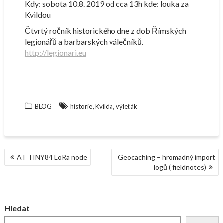
Kdy: sobota 10.8. 2019 od cca 13h kde: louka za
Kvildou
Čtvrtý ročník historického dne z dob Římských
legionářů a barbarských válečníků.
http://legionari.eu
,
,
BLOG
historie
Kvilda
výleťák
NAVIGACE
AT TINY84 LoRa node
Geocaching – hromadný import
PRO
logů ( fieldnotes)
PŘÍSPĚVEK
Hledat