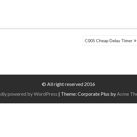
C005 Cheap Delay Timer
© All right reserved 2016
dly powered by WordPress
|
Theme: Corporate Plus by
Acme Th