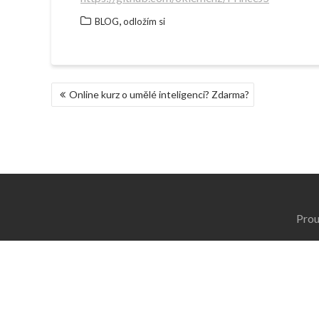
,
BLOG
odložím si
NAVIGACE
Online kurz o umělé inteligenci? Zdarma?
PRO
PŘÍSPĚVEK
Prou