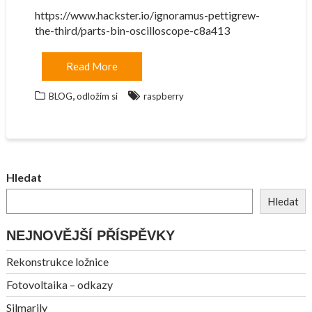
https://www.hackster.io/ignoramus-pettigrew-
the-third/parts-bin-oscilloscope-c8a413
Read More
,
BLOG
odložím si
raspberry
Hledat
Hledat
NEJNOVĚJŠÍ PŘÍSPĚVKY
Rekonstrukce ložnice
Fotovoltaika – odkazy
Silmarily