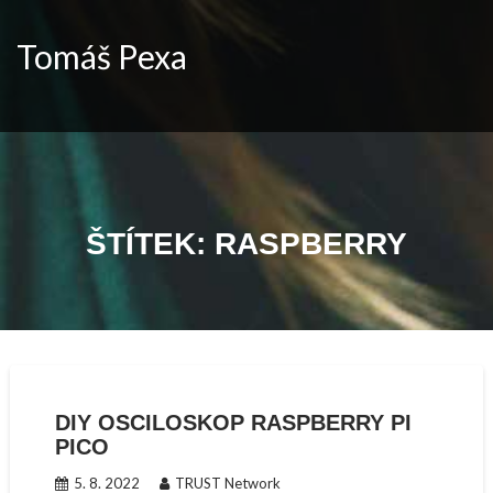
Skip
to
Tomáš Pexa
content
ŠTÍTEK:
RASPBERRY
DIY OSCILOSKOP RASPBERRY PI
PICO
5. 8. 2022
TRUST Network