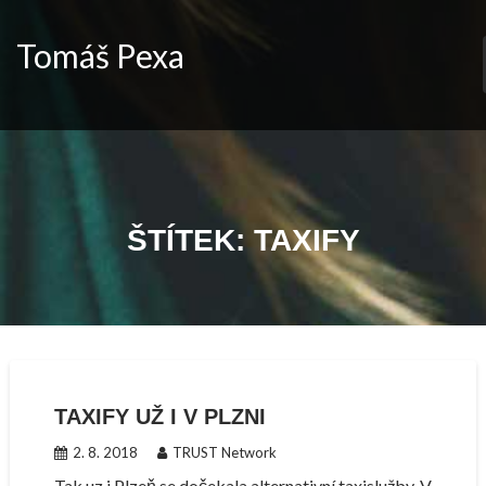
Skip
to
Tomáš Pexa
content
ŠTÍTEK:
TAXIFY
TAXIFY UŽ I V PLZNI
2. 8. 2018
TRUST Network
Tak uz i Plzeň se dočekala alternativní taxislužby. V