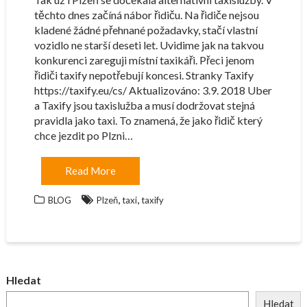
těchto dnes začíná nábor řidiču. Na řidiče nejsou
kladené žádné přehnané požadavky, stačí vlastní
vozidlo ne starší deseti let. Uvidime jak na takvou
konkurenci zareguji místní taxikáři. Přeci jenom
řidiči taxify nepotřebují koncesi. Stranky Taxify
https://taxify.eu/cs/ Aktualizováno: 3.9. 2018 Uber
a Taxify jsou taxislužba a musí dodržovat stejná
pravidla jako taxi. To znamená, že jako řidič který
chce jezdit po Plzni…
Read More
,
,
BLOG
Plzeň
taxi
taxify
Hledat
Hledat