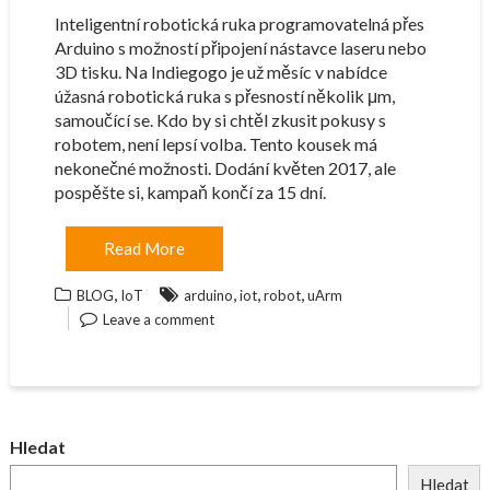
Inteligentní robotická ruka programovatelná přes
Arduino s možností připojení nástavce laseru nebo
3D tisku. Na Indiegogo je už měsíc v nabídce
úžasná robotická ruka s přesností několik μm,
samoučící se. Kdo by si chtěl zkusit pokusy s
robotem, není lepsí volba. Tento kousek má
nekonečné možnosti. Dodání květen 2017, ale
pospěšte si, kampaň končí za 15 dní.
Read More
,
,
,
,
BLOG
IoT
arduino
iot
robot
uArm
Leave a comment
Hledat
Hledat