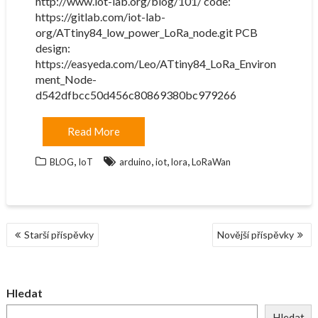
http://www.iot-lab.org/blog/101/ code:
https://gitlab.com/iot-lab-
org/ATtiny84_low_power_LoRa_node.git PCB
design:
https://easyeda.com/Leo/ATtiny84_LoRa_Environ
ment_Node-
d542dfbcc50d456c80869380bc979266
Read More
,
,
,
,
BLOG
IoT
arduino
iot
lora
LoRaWan
NAVIGACE
Starší příspěvky
Novější příspěvky
PRO
PŘÍSPĚVKY
Hledat
Hledat