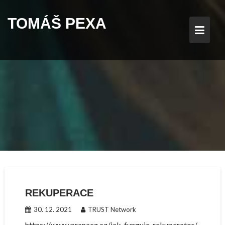
Skip
to
TOMÁŠ PEXA
content
REKUPERACE
30. 12. 2021
TRUST Network
https://www.pranacz.cz/jak-funguje-rekuperator/