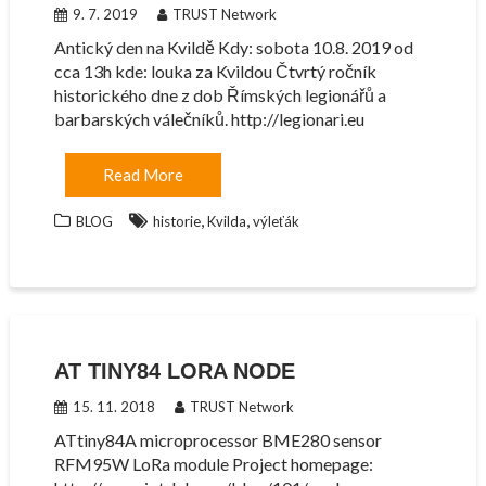
9. 7. 2019
TRUST Network
Antický den na Kvildě Kdy: sobota 10.8. 2019 od
cca 13h kde: louka za Kvildou Čtvrtý ročník
historického dne z dob Římských legionářů a
barbarských válečníků. http://legionari.eu
Read More
,
,
BLOG
historie
Kvilda
výleťák
AT TINY84 LORA NODE
15. 11. 2018
TRUST Network
ATtiny84A microprocessor BME280 sensor
RFM95W LoRa module Project homepage: