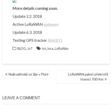
More details coming soon.
Update 2.2. 2018
Active LoRaWAN
gateway
Update 6.3. 2018
Testing GPS tracker
RAK811
,
,
,
BLOG
IoT
iot
lora
LoRaWan
NAVIGACE
Nejkvalitněji se žije v Plzni
LoRaWAN paket překročil
PRO
hranici 700 Km
PŘÍSPĚVEK
LEAVE A COMMENT